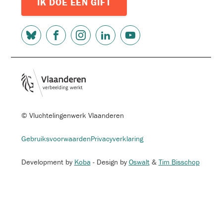
IK DOE EEN GIFT
SOCIAL
MEDIA
© Vluchtelingenwerk Vlaanderen
FOOTER-
Gebruiksvoorwaarden
Privacyverklaring
MENU
Development by
Koba
- Design by
Oswalt
&
Tim Bisschop