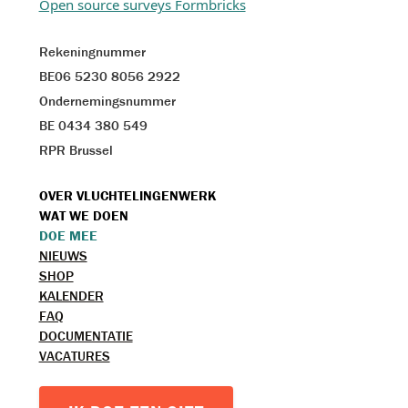
Open source surveys Formbricks
Rekeningnummer
BE06 5230 8056 2922
Ondernemingsnummer
BE 0434 380 549
RPR Brussel
VOET
OVER VLUCHTELINGENWERK
WAT WE DOEN
MENU
DOE MEE
TOPMENU
NIEUWS
SHOP
KALENDER
FAQ
DOCUMENTATIE
VACATURES